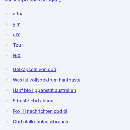
uRaa
yIm
rJY
Tzu
NjX
Gelkapseln von cbd
Was ist vollspektrum hanfpaste
Hanf bio lippenstift australien
5 beste cbd aktien
Fox 11 nachrichten cbd öl
Cbd ölalkoholmissbrauch