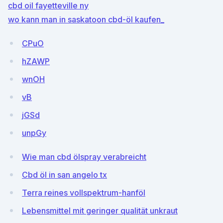
cbd oil fayetteville ny
wo kann man in saskatoon cbd-öl kaufen_
CPuO
hZAWP
wnOH
vB
jGSd
unpGy
Wie man cbd ölspray verabreicht
Cbd öl in san angelo tx
Terra reines vollspektrum-hanföl
Lebensmittel mit geringer qualität unkraut