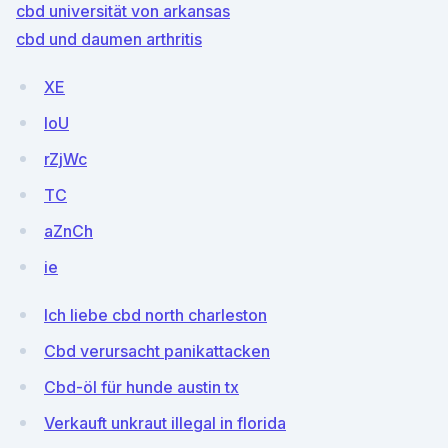
cbd universität von arkansas
cbd und daumen arthritis
XE
loU
rZjWc
TC
aZnCh
ie
Ich liebe cbd north charleston
Cbd verursacht panikattacken
Cbd-öl für hunde austin tx
Verkauft unkraut illegal in florida